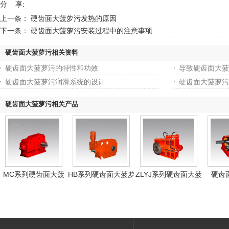
分 享:
上一条：
硬齿面大菠萝污发热的原因
下一条：
硬齿面大菠萝污安装过程中的注意事项
硬齿面大菠萝污相关资料
硬齿面大菠萝污的特性和功效
导致硬齿面大菠
硬齿面大菠萝污润滑系统的设计
硬齿面大菠萝污
硬齿面大菠萝污相关产品
MC系列硬齿面大菠
HB系列硬齿面大菠萝
ZLYJ系列硬齿面大菠
硬齿
萝污
污
萝污