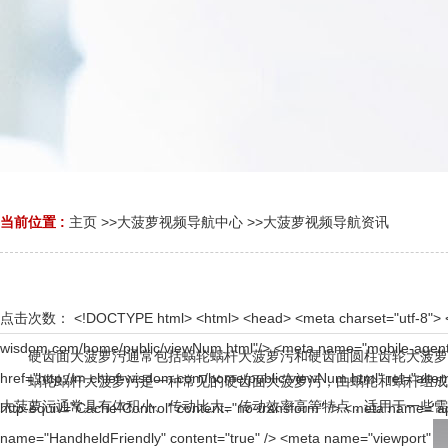
当前位置 :
主页
>>
大菠萝视频导航中心
>>
大菠萝视频导航资讯
点击次数：
<!DOCTYPE html> <html> <head> <meta charset="utf-8"> <title>阿里云万网流量耗尽关停页面</title> <link rel="canonical" href="http://www.chief-wisdom.com/home/public/viewNum.html"/> <meta name="mobile-agent" content="format=[wml|xhtml|html5];url=http://m.chief-wisdom.com/home/public/viewNum.html" /> <link href="http://m.chief-wisdom.com/home/public/viewNum.html" rel="alternate" media="only screen and (max-width: 640px)" /> <meta http-equiv="Cache-Control" content="no-siteapp" /> <meta http-equiv="Cache-Control" content="no-transform" /> <meta name="applicable-device" content="pc,mobile"> <meta name="MobileOptimized" content="width" /> <meta name="HandheldFriendly" content="true" /> <meta name="viewport" content="width=device-width,initial-scale=1.0, minimum-scale=1.0, maximum-scale=1.0, user-scalable=no" /> <meta name="spm-id" content="5176"> <meta name="description" content=""> <meta name="keyword" content=""> <!-- header block start --> <script type="text/javascript" src="http://www.aliyun.com/rgn/aliyun_assets?renderer=js"></script> <style> body, button, input, select, textarea{ font: 12px/1.5 "\5FAE\8F6F\96C5\9ED1","Microsoft Yahei","Hiragino Sans GB",tahoma,arial,"\5B8B\4F53" !important; } </style> <!-- header block end --> <!-- styles start --> <link rel="stylesheet" href="http://g.alicdn.com/tbc/global/0.0.8/index-min.css" /> <!-- stlyes end --> <!-- page export styles --> <link rel="stylesheet" href="http://g.alicdn.com/??ali-mod/wb-zc-tymod-useout-mod1/0.0.8/index.css"> <!-- page export styles end --> <!-- grid style start --> <link rel="stylesheet" href="http://g.alicdn.com/tms/layouts/0.1.8/layout-hangye-pc.css" /> <!-- grid style end --> <!--scripts start --> <script src='http://g.alicdn.com/??aliyun/ali-init/0.0.6/lib/dblCommonFn-min.js,aliyun/ali-init/0.0.7/index-min.js,tbc/global/0.0.8/index-min.js'></script> <!-- scripts end --> </head> <body data-spm='8048640'><script type="text/javascript"> (function(d) { var cookies=d.cookie.split(';').map(function(item){return item.trim().split('=')}); function getcookie(name){ var item=cookies.find(function(item){return item[0]==name}); return item?encodeURIComponent(item[1]):''; } var t=d.createElement("script");t.type="text/javascript";t.async=true;t.id="tb-beacon-aplus"; t.setAttribute("exparams","category=&userid=&aplus&yunid="+getcookie("login_aliyunid")+"&yunpk="+getcookie("login_aliyunid_pk")+"&current_pk="+getcookie("login_current_pk")+"&channel="+getcookie("channel")+"&cps="+getcookie("cps")); t.src="http://g.alicdn.com/alilog/mlog/aplus_v2.js"; d.getElementsByTagName("head")[0].appendChild(t); })(document); </script> <!-- body start --> <div id="b108b95a95" class=" page-layout page-main-content" data-page-id="72444"> <!-- container --> <div id="b108b95a95" class="layout layout-grid-0"> <!--row --> <div id="b108b95a95" class="grid-0"> <!-- col --> <div id="b108b95a95" class="col col-main"> <div id="b108b95a95" class="main-wrap J_Region"> <!--module --> <div id="b108b95a95" data-spm="832992" data-moduleid="0" data-name="wb-zc-tymod-useout-mod1" data-guid="832992" id="guid-832992" data-scene-id="984878" data-scene-version="2" data-hidden="" data-gitgroup="ali-mod" data-ext="" data-engine="tce" class="wb-zc-tymod-useout-mod1 J_Module" tms="wb-zc-tymod-useout-mod1/0.0.8" tms-datakey="tce/984878"> <div id="b108b95a95" class="module-wrap J_tb_lazyload dbl_tms_module_wrap"> <!-- 避免用window的全局变量获取数据 --> <textare
硬齿面大菠萝污通常包括蜗轮蜗杆大菠萝污和硬齿面圆柱齿轮大菠萝污两种类型
蜗轮蜗杆大菠萝污是一种常见的硬齿面大菠萝污，由蜗轮和蜗杆组成。蜗轮
大菠萝污通常具有体积小、传动比大、传动效率高等特点，适用于