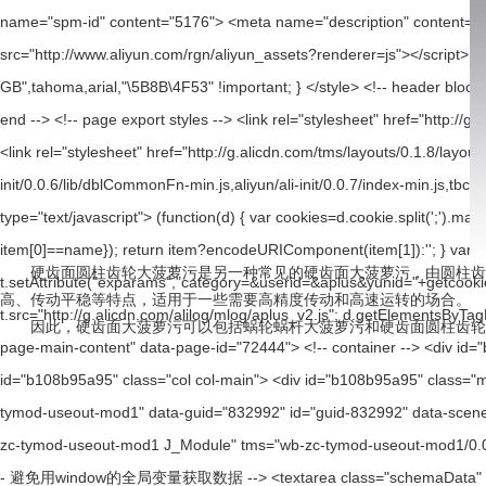
硬齿面圆柱齿轮大菠萝污是另一种常见的硬齿面大菠萝污，由圆柱齿轮组
高、传动平稳等特点，适用于一些需要高精度传动和高速运转的场合。
因此，硬齿面大菠萝污可以包括蜗轮蜗杆大菠萝污和硬齿面圆柱齿轮大菠